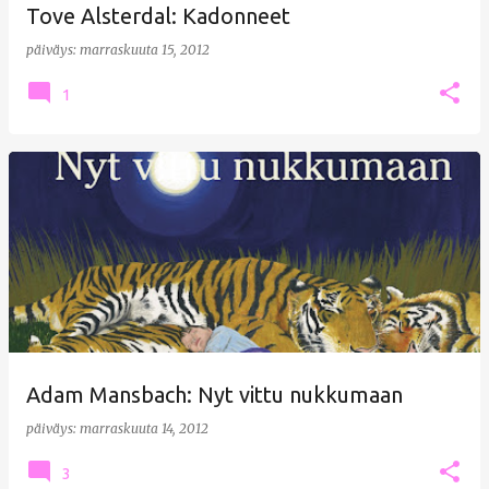
Tove Alsterdal: Kadonneet
päiväys:
marraskuuta 15, 2012
1
Adam Mansbach: Nyt vittu nukkumaan
päiväys:
marraskuuta 14, 2012
3