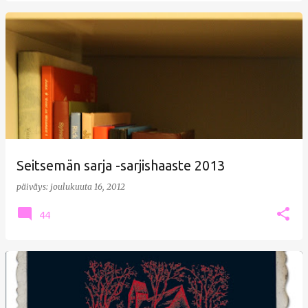
Seitsemän sarja -sarjishaaste 2013
päiväys:
joulukuuta 16, 2012
44