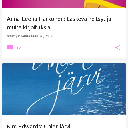
Anna-Leena Härkönen: Laskeva neitsyt ja
muita kirjoituksia
päiväys:
joulukuuta 26, 2012
12
Kim Edwards: Unien järvi