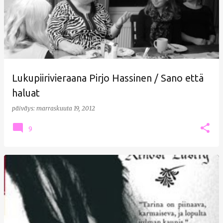
Lukupiirivieraana Pirjo Hassinen / Sano että
haluat
päiväys:
marraskuuta 19, 2012
9