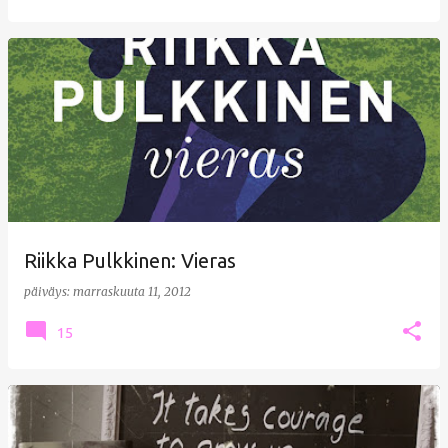
Riikka Pulkkinen: Vieras
päiväys:
marraskuuta 11, 2012
15