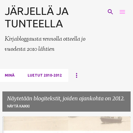
JÄRJELLÄ JA
Siirry pääsisältöön
TUNTEELLA
Kirjabloggausta rennolla otteella jo
vuodesta 2010 lähtien
MINÄ
LUETUT 2010-2012
Näytetään blogitekstit, joiden ajankohta on 2012.
NÄYTÄ KAIKKI
T